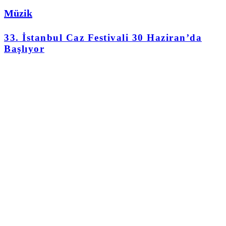
Müzik
33. İstanbul Caz Festivali 30 Haziran’da
Başlıyor