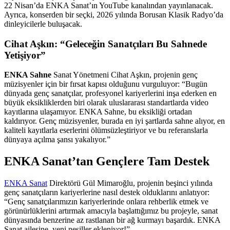
22 Nisan’da ENKA Sanat’ın YouTube kanalından yayınlanacak.
Ayrıca, konserden bir seçki, 2026 yılında Borusan Klasik Radyo’da
dinleyicilerle buluşacak.
Cihat Aşkın: “Geleceğin Sanatçıları Bu Sahnede
Yetişiyor”
ENKA Sahne
Sanat Yönetmeni Cihat Aşkın, projenin genç
müzisyenler için bir fırsat kapısı olduğunu vurguluyor: “Bugün
dünyada genç sanatçılar, profesyonel kariyerlerini inşa ederken en
büyük eksikliklerden biri olarak uluslararası standartlarda video
kayıtlarına ulaşamıyor. ENKA Sahne, bu eksikliği ortadan
kaldırıyor. Genç müzisyenler, burada en iyi şartlarda sahne alıyor, en
kaliteli kayıtlarla eserlerini ölümsüzleştiriyor ve bu referanslarla
dünyaya açılma şansı yakalıyor.”
ENKA Sanat’tan Gençlere Tam Destek
ENKA Sanat
Direktörü Gül Mimaroğlu, projenin beşinci yılında
genç sanatçıların kariyerlerine nasıl destek olduklarını anlatıyor:
“Genç sanatçılarımızın kariyerlerinde onlara rehberlik etmek ve
görünürlüklerini artırmak amacıyla başlattığımız bu projeyle, sanat
dünyasında benzerine az rastlanan bir ağ kurmayı başardık. ENKA
Sanat ailesine, yeni nesiller ekleniyor!”