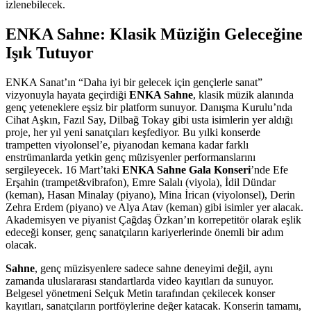
izlenebilecek.
ENKA Sahne: Klasik Müziğin Geleceğine
Işık Tutuyor
ENKA Sanat’ın “Daha iyi bir gelecek için gençlerle sanat”
vizyonuyla hayata geçirdiği
ENKA Sahne
, klasik müzik alanında
genç yeteneklere eşsiz bir platform sunuyor. Danışma Kurulu’nda
Cihat Aşkın, Fazıl Say, Dilbağ Tokay gibi usta isimlerin yer aldığı
proje, her yıl yeni sanatçıları keşfediyor. Bu yılki konserde
trampetten viyolonsel’e, piyanodan kemana kadar farklı
enstrümanlarda yetkin genç müzisyenler performanslarını
sergileyecek. 16 Mart’taki
ENKA Sahne Gala Konseri
’nde Efe
Erşahin (trampet&vibrafon), Emre Salalı (viyola), İdil Dündar
(keman), Hasan Minalay (piyano), Mina İrican (viyolonsel), Derin
Zehra Erdem (piyano) ve Alya Atav (keman) gibi isimler yer alacak.
Akademisyen ve piyanist Çağdaş Özkan’ın korrepetitör olarak eşlik
edeceği konser, genç sanatçıların kariyerlerinde önemli bir adım
olacak.
Sahne
, genç müzisyenlere sadece sahne deneyimi değil, aynı
zamanda uluslararası standartlarda video kayıtları da sunuyor.
Belgesel yönetmeni Selçuk Metin tarafından çekilecek konser
kayıtları, sanatçıların portföylerine değer katacak. Konserin tamamı,