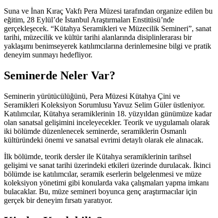
Suna ve İnan Kıraç Vakfı Pera Müzesi tarafından organize edilen bu
eğitim, 28 Eylül’de İstanbul Araştırmaları Enstitüsü’nde
gerçekleşecek. “Kütahya Seramikleri ve Müzecilik Semineri”, sanat
tarihi, müzecilik ve kültür tarihi alanlarında disiplinlerarası bir
yaklaşımı benimseyerek katılımcılarına derinlemesine bilgi ve pratik
deneyim sunmayı hedefliyor.
Seminerde Neler Var?
Seminerin yürütücülüğünü, Pera Müzesi Kütahya Çini ve
Seramikleri Koleksiyon Sorumlusu Yavuz Selim Güler üstleniyor.
Katılımcılar, Kütahya seramiklerinin 18. yüzyıldan günümüze kadar
olan sanatsal gelişimini inceleyecekler. Teorik ve uygulamalı olarak
iki bölümde düzenlenecek seminerde, seramiklerin Osmanlı
kültüründeki önemi ve sanatsal evrimi detaylı olarak ele alınacak.
İlk bölümde, teorik dersler ile Kütahya seramiklerinin tarihsel
gelişimi ve sanat tarihi üzerindeki etkileri üzerinde durulacak. İkinci
bölümde ise katılımcılar, seramik eserlerin belgelenmesi ve müze
koleksiyon yönetimi gibi konularda vaka çalışmaları yapma imkanı
bulacaklar. Bu, müze semineri boyunca genç araştırmacılar için
gerçek bir deneyim fırsatı yaratıyor.