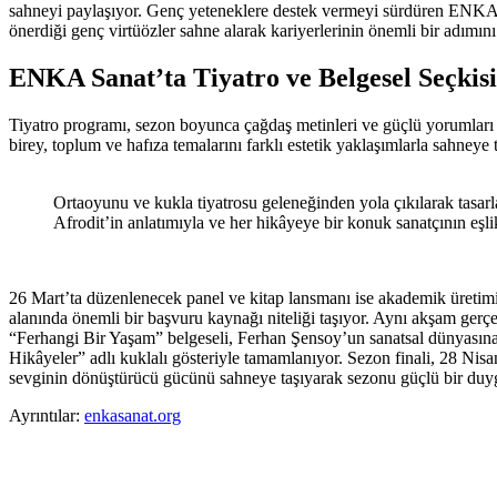
sahneyi paylaşıyor. Genç yeteneklere destek vermeyi sürdüren ENKA 
önerdiği genç virtüözler sahne alarak kariyerlerinin önemli bir adımını 
ENKA Sanat’ta Tiyatro ve Belgesel Seçkisi
Tiyatro programı, sezon boyunca çağdaş metinleri ve güçlü yorumları 
birey, toplum ve hafıza temalarını farklı estetik yaklaşımlarla sahneye 
Ortaoyunu ve kukla tiyatrosu geleneğinden yola çıkılarak tasarl
Afrodit’in anlatımıyla ve her hikâyeye bir konuk sanatçının eşl
26 Mart’ta düzenlenecek panel ve kitap lansmanı ise akademik üretimi 
alanında önemli bir başvuru kaynağı niteliği taşıyor. Aynı akşam gerçe
“Ferhangi Bir Yaşam” belgeseli, Ferhan Şensoy’un sanatsal dünyasına o
Hikâyeler” adlı kuklalı gösteriyle tamamlanıyor. Sezon finali, 28 Nis
sevginin dönüştürücü gücünü sahneye taşıyarak sezonu güçlü bir duyg
Ayrıntılar:
enkasanat.org