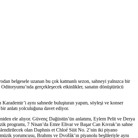
atrodan belgesele uzanan bu çok katmanlı sezon, sahneyi yalnızca bir
 Oditoryumu’nda gerçekleşecek etkinlikler, sanatın dönüştürücü
n Karademir’i aynı sahnede buluşturan yapım, söyleşi ve konser
bir anlatı yolculuğuna davet ediyor.
eniden ele alıyor. Güvenç Dağüstün’ün anlatımı, Eylem Pelit ve Derya
 müzik programı, 7 Nisan’da Emre Elivar ve Başar Can Kıvrak’ın sahne
slendirilecek olan Daphnis et Chloé Süit No. 2’nin iki piyano
 müzik yorumcusu, Brahms ve Dvořák’ın piyanolu beşlileriyle aynı