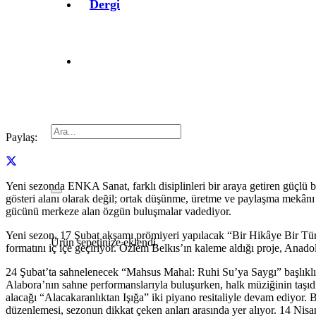
Dergi
Paylaş:
Yeni sezonda ENKA Sanat, farklı disiplinleri bir araya getiren güçlü b
gösteri alanı olarak değil; ortak düşünme, üretme ve paylaşma mekân
gücünü merkeze alan özgün buluşmalar vadediyor.
Yeni sezon, 17 Şubat akşamı prömiyeri yapılacak “Bir Hikâye Bir Tür
Ürün
sepetinize eklendi.
formatını iç içe geçiriyor. Özlem Belkıs’ın kaleme aldığı proje, Anado
24 Şubat’ta sahnelenecek “Mahsus Mahal: Ruhi Su’ya Saygı” başlıklı 
Alabora’nın sahne performanslarıyla buluşurken, halk müziğinin taşıdı
alacağı “Alacakaranlıktan Işığa” iki piyano resitaliyle devam ediyor. 
düzenlemesi, sezonun dikkat çeken anları arasında yer alıyor. 14 N