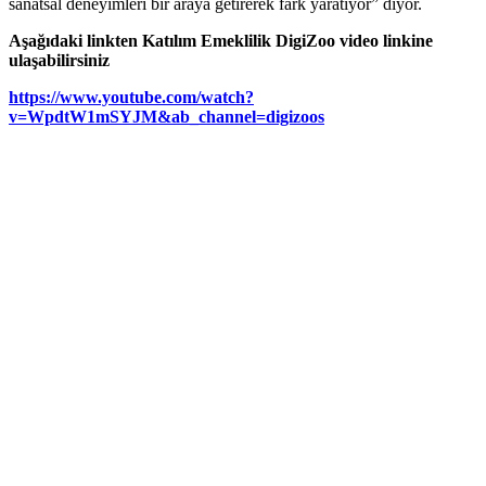
sanatsal deneyimleri bir araya getirerek fark yaratıyor” diyor.
Aşağıdaki linkten Katılım Emeklilik
DigiZoo video linkine
ulaşabilirsiniz
https://www.youtube.com/watch?
v=WpdtW1mSYJM&ab_channel=
digizoos