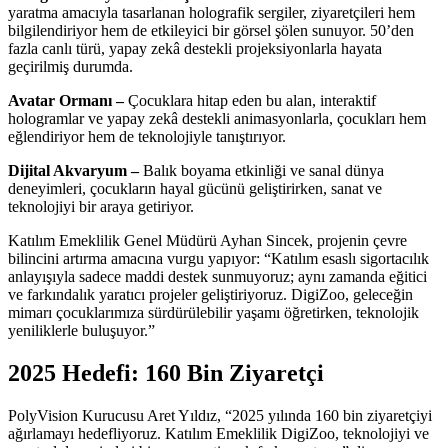
yaratma amacıyla tasarlanan holografik sergiler, ziyaretçileri hem
bilgilendiriyor hem de etkileyici bir görsel şölen sunuyor. 50’den
fazla canlı türü, yapay zekâ destekli projeksiyonlarla hayata
geçirilmiş durumda.
Avatar Ormanı –
Çocuklara hitap eden bu alan, interaktif
hologramlar ve yapay zekâ destekli animasyonlarla, çocukları hem
eğlendiriyor hem de teknolojiyle tanıştırıyor.
Dijital Akvaryum –
Balık boyama etkinliği ve sanal dünya
deneyimleri, çocukların hayal gücünü geliştirirken, sanat ve
teknolojiyi bir araya getiriyor.
Katılım Emeklilik Genel Müdürü Ayhan Sincek, projenin çevre
bilincini artırma amacına vurgu yapıyor: “Katılım esaslı sigortacılık
anlayışıyla sadece maddi destek sunmuyoruz; aynı zamanda eğitici
ve farkındalık yaratıcı projeler geliştiriyoruz. DigiZoo, geleceğin
mimarı çocuklarımıza sürdürülebilir yaşamı öğretirken, teknolojik
yeniliklerle buluşuyor.”
2025 Hedefi: 160 Bin Ziyaretçi
PolyVision Kurucusu Aret Yıldız, “2025 yılında 160 bin ziyaretçiyi
ağırlamayı hedefliyoruz. Katılım Emeklilik DigiZoo, teknolojiyi ve