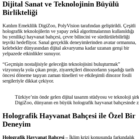
Dijital Sanat ve Teknolojinin Büyülü
Birlikteliği
Katılım Emeklilik DigiZoo, PolyVision tarafından geliştirildi. Çeşitli
holografik teknolojilerin ve yapay zekâ algoritmalarının kullanıldığı
bu yenilikçi hayvanat bahçesi, çevre bilincini ve sürdürülebilirliği
teşviki hedefliyor. Sanal gerçeklik deneyimlerinden avatar ormanına,
kelebekler dünyasından dijital akvaryuma kadar uzanan genşi bir
yelpazede etkinlikler sunuyor.
“Geçmişin nostaljisiyle geleceğin teknolojisini buluşturmak”
vizyonuyla yola çıkan proje, ziyaretçileri dinozorların yaşadığı tarih
öncesi döneme taşıyan zaman tünelleri ve etkileşimli dinozor fosili
sergileriyle dikkat çekiyor.
Türkiye’nin önde gelen dijital tasarım stüdyosu ve teknoloji şirk
DigiZoo, dünyanın en büyük holografik hayvanat bahçesinde ziy
Holografik Hayvanat Bahçesi ile Özel Bir
Deneyim
Holografik Hayvanat Bahçesi –
İklim krizi konusunda farkındalık