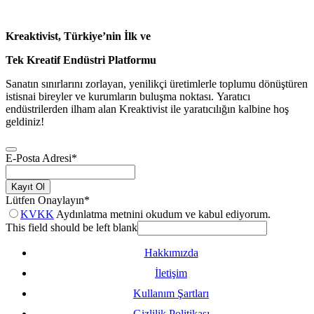
Kreaktivist, Türkiye’nin İlk ve
Tek Kreatif Endüstri Platformu
Sanatın sınırlarını zorlayan, yenilikçi üretimlerle toplumu dönüştüren
istisnai bireyler ve kurumların buluşma noktası. Yaratıcı
endüstrilerden ilham alan Kreaktivist ile yaratıcılığın kalbine hoş
geldiniz!
E-Posta Adresi
*
Kayıt Ol
Lütfen Onaylayın
*
KVKK
Aydınlatma metnini okudum ve kabul ediyorum.
This field should be left blank
Hakkımızda
İletişim
Kullanım Şartları
Gizlilik Politikası