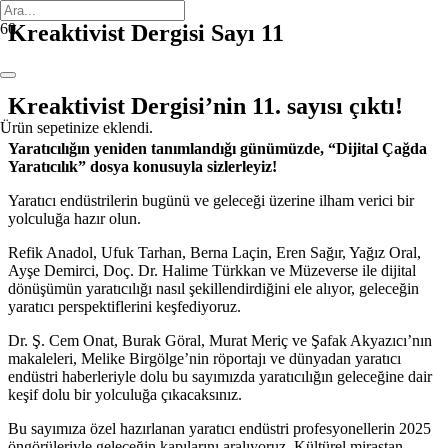
İNDIRIM!
İNDIRIM!
İNDIRIM!
Kreaktivist Dergisi Sayı 11
Kreaktivist Dergisi’nin 11. sayısı çıktı!
Ürün
sepetinize eklendi.
Yaratıcılığın yeniden tanımlandığı günümüzde, “Dijital Çağda
Yaratıcılık” dosya konusuyla sizlerleyiz!
Yaratıcı endüstrilerin bugünü ve geleceği üzerine ilham verici bir
yolculuğa hazır olun.
Refik Anadol, Ufuk Tarhan, Berna Laçin, Eren Sağır, Yağız Oral,
Ayşe Demirci, Doç. Dr. Halime Türkkan ve Müzeverse ile dijital
dönüşümün yaratıcılığı nasıl şekillendirdiğini ele alıyor, geleceğin
yaratıcı perspektiflerini keşfediyoruz.
Dr. Ş. Cem Onat, Burak Göral, Murat Meriç ve Şafak Akyazıcı’nın
makaleleri, Melike Birgölge’nin röportajı ve dünyadan yaratıcı
endüstri haberleriyle dolu bu sayımızda yaratıcılığın geleceğine dair
keşif dolu bir yolculuğa çıkacaksınız.
Bu sayımıza özel hazırlanan yaratıcı endüstri profesyonellerin 2025
öngörüleriyle geleceğin kapılarını aralıyoruz. Kültürel mirastan