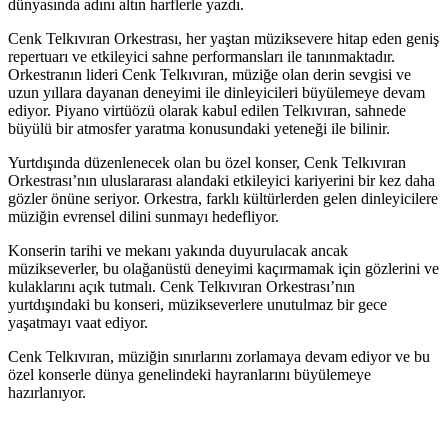
dünyasında adını altın harflerle yazdı.
Cenk Telkıvıran Orkestrası, her yaştan müziksevere hitap eden geniş
repertuarı ve etkileyici sahne performansları ile tanınmaktadır.
Orkestranın lideri Cenk Telkıvıran, müziğe olan derin sevgisi ve
uzun yıllara dayanan deneyimi ile dinleyicileri büyülemeye devam
ediyor. Piyano virtüözü olarak kabul edilen Telkıvıran, sahnede
büyülü bir atmosfer yaratma konusundaki yeteneği ile bilinir.
Yurtdışında düzenlenecek olan bu özel konser, Cenk Telkıvıran
Orkestrası’nın uluslararası alandaki etkileyici kariyerini bir kez daha
gözler önüne seriyor. Orkestra, farklı kültürlerden gelen dinleyicilere
müziğin evrensel dilini sunmayı hedefliyor.
Konserin tarihi ve mekanı yakında duyurulacak ancak
müzikseverler, bu olağanüstü deneyimi kaçırmamak için gözlerini ve
kulaklarını açık tutmalı. Cenk Telkıvıran Orkestrası’nın
yurtdışındaki bu konseri, müzikseverlere unutulmaz bir gece
yaşatmayı vaat ediyor.
Cenk Telkıvıran, müziğin sınırlarını zorlamaya devam ediyor ve bu
özel konserle dünya genelindeki hayranlarını büyülemeye
hazırlanıyor.