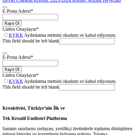
Devlet Çoksesli Korosu: 2023-2024 Konser Sezonu Heyecanı
E-Posta Adresi
*
Kayıt Ol
Lütfen Onaylayın
*
KVKK
Aydınlatma metnini okudum ve kabul ediyorum.
This field should be left blank
E-Posta Adresi
*
Kayıt Ol
Lütfen Onaylayın
*
KVKK
Aydınlatma metnini okudum ve kabul ediyorum.
This field should be left blank
Kreaktivist, Türkiye’nin İlk ve
Tek Kreatif Endüstri Platformu
Sanatın sınırlarını zorlayan, yenilikçi üretimlerle toplumu dönüştüren
istisnai bireyler ve kurumların buluşma noktası. Yaratıcı