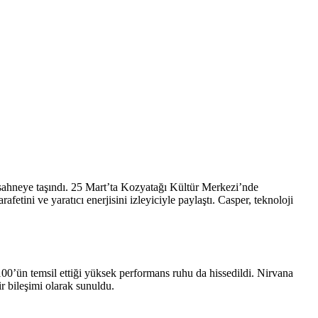
 sahneye taşındı. 25 Mart’ta Kozyatağı Kültür Merkezi’nde
tini ve yaratıcı enerjisini izleyiciyle paylaştı. Casper, teknoloji
100’ün temsil ettiği yüksek performans ruhu da hissedildi. Nirvana
ir bileşimi olarak sunuldu.