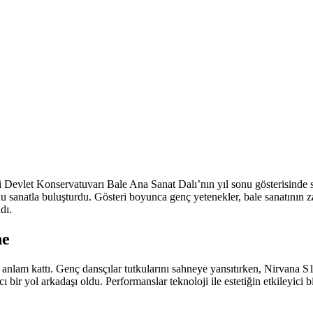
esi Devlet Konservatuvarı Bale Ana Sanat Dalı’nın yıl sonu gösterisinde
natla buluşturdu. Gösteri boyunca genç yetenekler, bale sanatının zarafe
dı.
ne
 anlam kattı. Genç dansçılar tutkularını sahneye yansıtırken, Nirvana S
 bir yol arkadaşı oldu. Performanslar teknoloji ile estetiğin etkileyici b