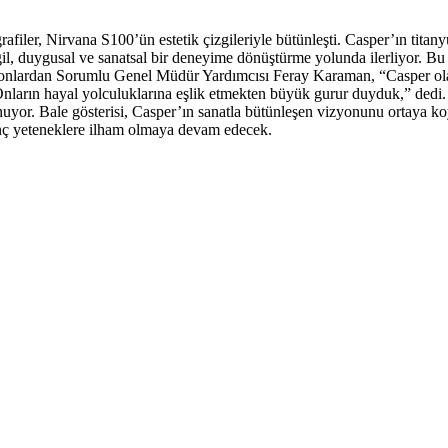
rafiler, Nirvana S100’ün estetik çizgileriyle bütünleşti. Casper’ın tit
değil, duygusal ve sanatsal bir deneyime dönüştürme yolunda ilerliyor. Bu
nlardan Sorumlu Genel Müdür Yardımcısı Feray Karaman, “Casper olarak
nların hayal yolculuklarına eşlik etmekten büyük gurur duyduk,” dedi. K
sunuyor. Bale gösterisi, Casper’ın sanatla bütünleşen vizyonunu ortaya ko
enç yeteneklere ilham olmaya devam edecek.