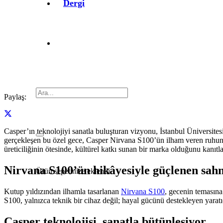
Dergi
Paylaş:
Casper’ın teknolojiyi sanatla buluşturan vizyonu, İstanbul Üniversit
gerçekleşen bu özel gece, Casper Nirvana S100’ün ilham veren ruhunu sa
üreticiliğinin ötesinde, kültürel katkı sunan bir marka olduğunu kanıtla
Nirvana S100’ün hikâyesiyle güçlenen sah
Ürün
sepetinize eklendi.
Kutup yıldızından ilhamla tasarlanan
Nirvana S100
, gecenin temasına
S100, yalnızca teknik bir cihaz değil; hayal gücünü destekleyen yaratıcı
Casper teknolojisi, sanatla bütünleşiyor