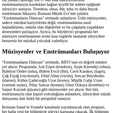
enstrümanlarıyla kurdukları bağları keyifli bir sohbet eşliğinde
izleyiciye sunuyor. Trombon, obua, flüt, tuba ve daha birçok
enstrümanın hikayesi, Borusan Müzik Evi’nde çekilen
“Enstrümanların Dünyası” serisinde anlatılıyor. Ünlü müzisyenler,
sadece müzikal kariyerlerini değil, enstrümanlarına nasıl
başladıklarını, onlarla olan ilişkilerini ve bu çalgılarla yaşadıkları
deneyimleri paylaşıyor. Ayrıca, bu büyüleyici programda her
müzisyen enstrümanının sesini kısa ezgilerle tanıtarak izleyicilere
benzersiz bir müzikal yolculuk vadediyor.
Müzisyenler ve Enstrümanları Buluşuyor
“Enstrümanların Dünyası” serisinde, BİFO’nun en değerli isimleri
yer alıyor. Programda; Aslı Erşen (trombon), Ayşin Kiremitçi (obua),
Bahtiyar Önder (tuba), Bülent Evcil (flüt), Cavit Karakoç (fagot),
Çağ Erçağ (viyolonsel), Efdal Altun (viyola), Sercan Büyükedes
(klarnet), Kübra Çadırcıoğlu Uyar (korno), Müşfik Galip Uzun
(vurmalı sazlar), Nilay Sancar (keman), Onur Özkaya (kontrbas) ve
Sarper Kaynak (piyano) gibi müzisyenler yer alıyor. Her biri,
enstrümanıyla olan kişisel yolculuğunu anlatırken, izleyicilere müzik
dünyasına dair farklı bir perspektif sunuyor.
Borusan Sanat’ın Youtube kanalında yayınlanacak olan program,
her hafta yeni bir bölümüyle izleyici karşısına çıkacak. İlk bölümün