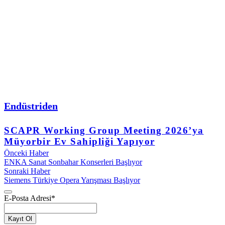
Endüstriden
SCAPR Working Group Meeting 2026’ya
Müyorbir Ev Sahipliği Yapıyor
Önceki Haber
ENKA Sanat Sonbahar Konserleri Başlıyor
Sonraki Haber
Siemens Türkiye Opera Yarışması Başlıyor
E-Posta Adresi
*
Kayıt Ol