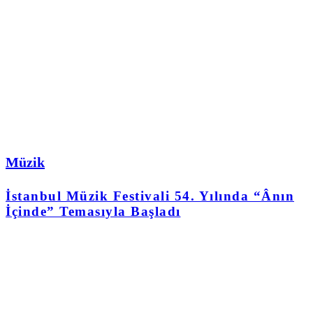
Müzik
İstanbul Müzik Festivali 54. Yılında “Ânın
İçinde” Temasıyla Başladı