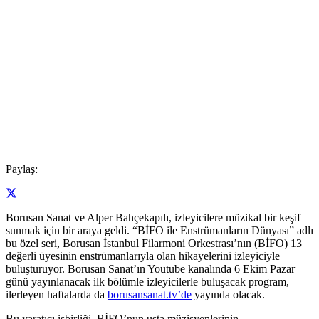
Paylaş:
Borusan Sanat ve Alper Bahçekapılı, izleyicilere müzikal bir keşif
sunmak için bir araya geldi. “BİFO ile Enstrümanların Dünyası” adlı
bu özel seri, Borusan İstanbul Filarmoni Orkestrası’nın (BİFO) 13
değerli üyesinin enstrümanlarıyla olan hikayelerini izleyiciyle
buluşturuyor. Borusan Sanat’ın Youtube kanalında 6 Ekim Pazar
günü yayınlanacak ilk bölümle izleyicilerle buluşacak program,
ilerleyen haftalarda da
borusansanat.tv’de
yayında olacak.
Bu yaratıcı işbirliği, BİFO’nun usta müzisyenlerinin