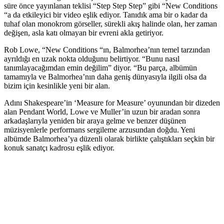
süre önce yayınlanan teklisi “Step Step Step” gibi “New Conditions
“a da etkileyici bir video eşlik ediyor. Tanıdık ama bir o kadar da
tuhaf olan monokrom görseller, sürekli akış halinde olan, her zaman
değişen, asla katı olmayan bir evreni akla getiriyor.
Rob Lowe, “New Conditions “ın, Balmorhea’nın temel tarzından
ayrıldığı en uzak nokta olduğunu belirtiyor. “Bunu nasıl
tanımlayacağımdan emin değilim” diyor. “Bu parça, albümün
tamamıyla ve Balmorhea’nın daha geniş dünyasıyla ilgili olsa da
bizim için kesinlikle yeni bir alan.
Adını Shakespeare’in ‘Measure for Measure’ oyunundan bir dizeden
alan Pendant World, Lowe ve Muller’in uzun bir aradan sonra
arkadaşlarıyla yeniden bir araya gelme ve benzer düşünen
müzisyenlerle performans sergileme arzusundan doğdu. Yeni
albümde Balmorhea’ya düzenli olarak birlikte çalıştıkları seçkin bir
konuk sanatçı kadrosu eşlik ediyor.