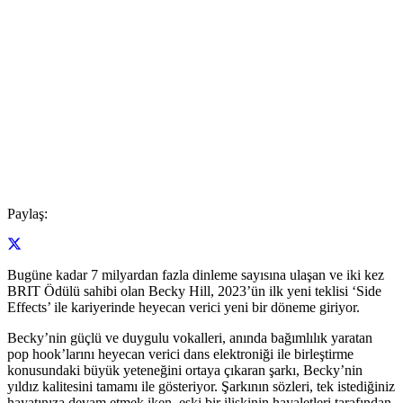
Paylaş:
Bugüne kadar 7 milyardan fazla dinleme sayısına ulaşan ve iki kez
BRIT Ödülü sahibi olan Becky Hill, 2023’ün ilk yeni teklisi ‘Side
Effects’ ile kariyerinde heyecan verici yeni bir döneme giriyor.
Becky’nin güçlü ve duygulu vokalleri, anında bağımlılık yaratan
pop hook’larını heyecan verici dans elektroniği ile birleştirme
konusundaki büyük yeteneğini ortaya çıkaran şarkı, Becky’nin
yıldız kalitesini tamamı ile gösteriyor. Şarkının sözleri, tek istediğiniz
hayatınıza devam etmek iken, eski bir ilişkinin hayaletleri tarafından