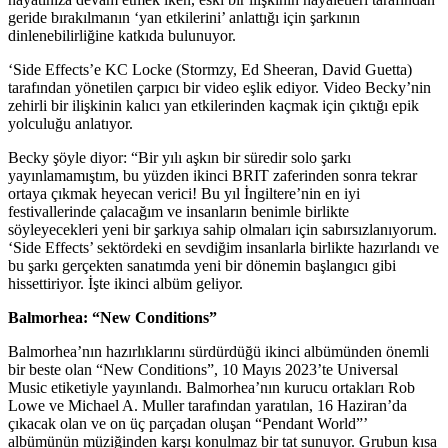
geride bırakılmanın ‘yan etkilerini’ anlattığı için şarkının
dinlenebilirliğine katkıda bulunuyor.
‘Side Effects’e KC Locke (Stormzy, Ed Sheeran, David Guetta)
tarafından yönetilen çarpıcı bir video eşlik ediyor. Video Becky’nin
zehirli bir ilişkinin kalıcı yan etkilerinden kaçmak için çıktığı epik
yolculuğu anlatıyor.
Becky şöyle diyor: “Bir yılı aşkın bir süredir solo şarkı
yayınlamamıştım, bu yüzden ikinci BRIT zaferinden sonra tekrar
ortaya çıkmak heyecan verici! Bu yıl İngiltere’nin en iyi
festivallerinde çalacağım ve insanların benimle birlikte
söyleyecekleri yeni bir şarkıya sahip olmaları için sabırsızlanıyorum.
‘Side Effects’ sektördeki en sevdiğim insanlarla birlikte hazırlandı ve
bu şarkı gerçekten sanatımda yeni bir dönemin başlangıcı gibi
hissettiriyor. İşte ikinci albüm geliyor.
Balmorhea: “New Conditions”
Balmorhea’nın hazırlıklarını sürdürdüğü ikinci albümünden önemli
bir beste olan “New Conditions”, 10 Mayıs 2023’te Universal
Music etiketiyle yayınlandı. Balmorhea’nın kurucu ortakları Rob
Lowe ve Michael A. Muller tarafından yaratılan, 16 Haziran’da
çıkacak olan ve on üç parçadan oluşan “Pendant World”’
albümünün müziğinden karşı konulmaz bir tat sunuyor. Grubun kısa