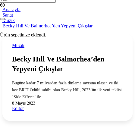
Anasayfa
Sanat
Müzik
Becky Hıll Ve Balmorhea’den Yepyeni Çıkışlar
Ürün
sepetinize eklendi.
Müzik
Becky Hıll Ve Balmorhea’den
Yepyeni Çıkışlar
Bugüne kadar 7 milyardan fazla dinleme sayısına ulaşan ve iki
kez BRIT Ödülü sahibi olan Becky Hill, 2023’ün ilk yeni teklisi
‘Side Effects’ ile…
8 Mayıs 2023
Editör