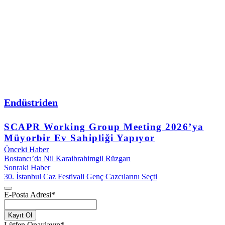
Endüstriden
SCAPR Working Group Meeting 2026’ya
Müyorbir Ev Sahipliği Yapıyor
Önceki Haber
Bostancı’da Nil Karaibrahimgil Rüzgarı
Sonraki Haber
30. İstanbul Caz Festivali Genç Cazcılarını Seçti
E-Posta Adresi
*
Kayıt Ol
Lütfen Onaylayın
*