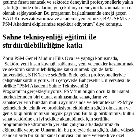
getirme fırsatı sunacak ve sektörde deneyimli profesyonellerle yakın
iş birliği içinde olmalarını, gerçek dünya deneyimi kazanmalarına da
olanak sağlayacaktır. Bu programın başlatılmasında emeği geçen
BAU Konservatuvarımıza ve akademisyenlerimize, BAUSEM ve
PSM Akademi ekiplerimize teşekkür ediyorum” diye konuştu.
Sahne teknisyenliği eğitimi ile
sürdürülebilirliğine katkı
Zorlu PSM Genel Müdürü Filiz Ova ise yaptığı konuşmada,
“Sektöre yeni insan kaynağı sağlamak, yeni yetenekler kazandırmak
ve sektörün sürdürülebilirliğine katkı sunmak için de farklı
üniversiteler, STK’lar ve sektörün önde gelen profesyonelleriyle
çalışmalar sürdürüyoruz. Bu çerçevede Bahçeşehir Üniversitesi ile
birlikte “PSM Akademi Sahne Teknisyenliği
Programı”nı gerçekleştiriyoruz
. PSM’nin bugün öncü kültür sanat
merkezlerinden biri olarak anılmasında, sanatçıların ve
sanatseverlerin buradan mutlu ayrılmasında ve tekrar tekrar PSM’ye
gelmelerinde
teknik
ve prodüksiyon ekibimizin güçlü olmasının ve
geniş bilgi birikimimizin büyük payı var. Bu bilgi birikimimizi kültür
sanat sektörüne en iyi şekilde aktarabilmek için sertifika
programında kadromuzda yer alan çalışma arkadaşlarımız da
eğitmenlik yapıyor. Umarım ki, bu projeyle daha güçlü, daha yüksek
standartlarda bir kültür sanat dünyası için nice yetenekli ve özel