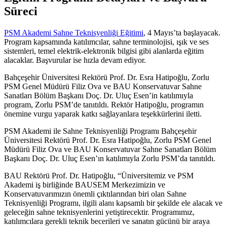
Süreci
PSM Akademi Sahne Teknisyenliği Eğitimi
, 4 Mayıs’ta başlayacak.
Program kapsamında katılımcılar, sahne terminolojisi, ışık ve ses
sistemleri, temel elektrik-elektronik bilgisi gibi alanlarda eğitim
alacaklar. Başvurular ise hızla devam ediyor.
Bahçeşehir Üniversitesi Rektörü Prof. Dr. Esra Hatipoğlu, Zorlu
PSM Genel Müdürü Filiz Ova ve BAU Konservatuvar Sahne
Sanatları Bölüm Başkanı Doç. Dr. Uluç Esen’in katılımıyla
program, Zorlu PSM’de tanıtıldı. Rektör Hatipoğlu, programın
önemine vurgu yaparak katkı sağlayanlara teşekkürlerini iletti.
PSM Akademi ile Sahne Teknisyenliği Programı Bahçeşehir
Üniversitesi Rektörü Prof. Dr. Esra Hatipoğlu, Zorlu PSM Genel
Müdürü Filiz Ova ve BAU Konservatuvar Sahne Sanatları Bölüm
Başkanı Doç. Dr. Uluç Esen’ın katılımıyla Zorlu PSM’da tanıtıldı.
BAU Rektörü Prof. Dr. Hatipoğlu, “Üniversitemiz ve PSM
Akademi iş birliğinde BAUSEM Merkezimizin ve
Konservatuvarımızın önemli çıktılarından biri olan Sahne
Teknisyenliği Programı, ilgili alanı kapsamlı bir şekilde ele alacak ve
geleceğin sahne teknisyenlerini yetiştirecektir. Programımız,
katılımcılara gerekli
teknik
becerileri ve sanatın gücünü bir araya