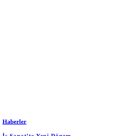
Haberler
İş Sanat’ta Yeni Dönem