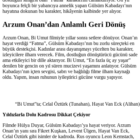
boyunca felçli bir yabancıya annelik yapan Gülsüm Kabadayı’nın
hayatına dokunan bu karakter, hikâyenin kalbinde yer alıyor.
Arzum Onan’dan Anlamlı Geri Dönüş
Arzum Onan, Bi Umut filmiyle yıllar sonra setlere dönüyor. Onan’ın
hayat verdiği “Fatma”, Gülsüm Kabadayı’nın bu zorlu süreçteki en
büyük destekçisi. Kadınlar arası dayanışmayı yücelten bu karakter,
izleyicilere ilham verecek. Film, dostluğun dönüştürücü gücünü sade
ama etkileyici bir dille aktarıyor. Bi Umut, “En fazla üç ay yaşar”
denilen bir gencin on yıl süren mucizevi yaşamını anlatıyor. Gülsüm
Kabadayı’nın içten sevgisi, sabrı ve bağlılığı filme ilham kaynağı
oldu. Yapım, insan ruhunun iyileştirici gücüne vurgu yapıyor.
“Bi Umut”ta; Celal Öztürk (Tunahan), Hayat Van Eck (Alihan)
Yıldızlarla Dolu Kadrosu Dikkat Çekiyor
Filmde Hülya Duyar, Gülsüm Kabadayı’ya hayat veriyor. Arzum
Onan’ın yanı sıra Fikret Kuşkan, Levent Ülgen, Hayat Van Eck,
Celal Öztürk gibi isimler de kadroda. Rus oyuncu Leon Kemstach,