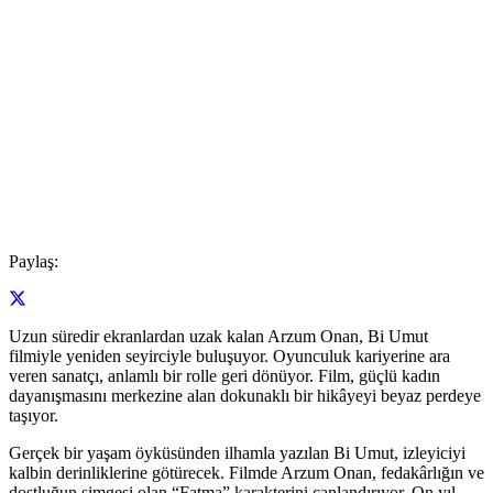
Paylaş:
Uzun süredir ekranlardan uzak kalan Arzum Onan, Bi Umut
filmiyle yeniden seyirciyle buluşuyor. Oyunculuk kariyerine ara
veren sanatçı, anlamlı bir rolle geri dönüyor. Film, güçlü kadın
dayanışmasını merkezine alan dokunaklı bir hikâyeyi beyaz perdeye
taşıyor.
Gerçek bir yaşam öyküsünden ilhamla yazılan Bi Umut, izleyiciyi
kalbin derinliklerine götürecek. Filmde Arzum Onan, fedakârlığın ve
dostluğun simgesi olan “Fatma” karakterini canlandırıyor. On yıl