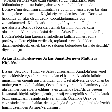
“Köşkün restorasyonu uzun seneler sürdü. Yukarıdaki sergi
bölümünün yanı sıra bahçe, ahır ve sarnıç bölümlerinin de
Bornova’nın geçmişini anımsatan ve bütününü temsil eden bir alan
haline gelmesini istedik. Köşkü ziyaret eden insanların Bornova
hakkında bir fikri olsun dedik. Çocukluğumuzda boş
zamanlarımızda Küçükpark’ta mini golf oynardık. O günlerin
nostaljisiyle Bornova Köşkleri temalı bir mini golf parkuru
oluşturduk. Ahır kompleksini de hem Arkas Holding hem de Ege
Bölgesi’ndeki tüm kurumsal şirketlerin kullanabilmesi adına
profesyonellere eğitim verilecek, toplantılar ve etkinlikler
düzenlenebilecek, esnek birkaç salonun bulunduğu bir hale getirdik”
diye konuştu.
Arkas Halı Koleksiyonu Arkas Sanat Bornova Mattheys
Köşkü’nde
Bizans, Selçuklu, Timur ve Safevi unsurlarının Anadolu’nun yerel
gelenekleriyle eşsiz bir harmanı olan el halıları, Anadolu kültür
mirasının en önemli unsurlarından biri. Özel atölyelerde dokunan bu
muhteşem Anadolu halıları, Osmanlı saraylarında kullanılmış ya da
ulu camiler için sipariş edilmiş, aynı zamanda Batı’da da beğeni
kazanarak büyük rağbet görmüş, prestij ve zenginlik sembolü olarak
batılı sanatçıların resimlerinde yer almıştı. Özellikle Uşak ve
çevresinde üretilen halılar, deniz yoluyla Smyrna (günümüzde İzmir)
limanı üzerinden Avrupa’ya ulaşmıştı.