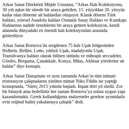
Arkas Sanat Direktörü Müjde Unustası, “Arkas Halı Koleksiyonu,
30 yılı aşkın bir sürede bir araya getirilen, 15. yüzyıldan 20. yüzyıla
kadar olan döneme ait halılardan oluşuyor. Klasik dönem Türk
halıları, yöresel Anadolu halıları Osmanlı Saray Halıları ve Kumkapı
Halılarının nadide örneklerini bir araya getiren koleksiyon, kendi
alanında dünyadaki en önemli halı koleksiyonları arasında
gösteriliyor.
Arkas Sanat Bornova’da sergilenen 75 halı Uşak bölgesinden
Holbein, Bellini, Lotto, yıldızlı Uşak, madalyonlu Uşak,
Transilvanya halıları olarak bilinen sütünlu ve mihraplı seccadeler,
Gördes, Bergama, Çanakkale, Konya, Milas, Akhisar yörelerine ait
halılar” diye konuştu.
Arkas Sanat Danışmanı ve aynı zamanda Arkas’ın tüm mimari
restorasyon çalışmalarını yürüten mimar Niko Filidis ise yaptığı
konuşmada, “Süreç 2015 yılında başladı. İnşaat dört yıl sürdü. Zor
bir binaydı ama hedefimiz her zaman Bornova’ya aslına uygun yapı
kazandırmaktı. Gerek kullandığımız malzemeler gerekse ayrıntılarla
evin orijinal halini yakalamaya çalıştık” dedi.