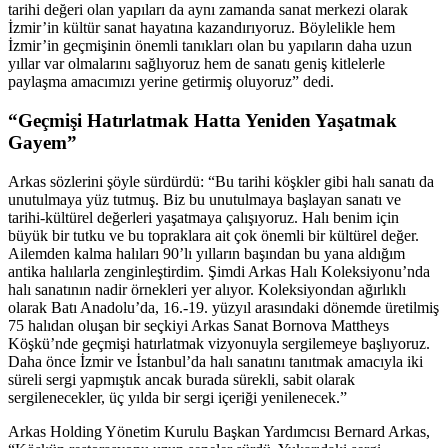
tarihi değeri olan yapıları da aynı zamanda sanat merkezi olarak
İzmir’in kültür sanat hayatına kazandırıyoruz. Böylelikle hem
İzmir’in geçmişinin önemli tanıkları olan bu yapıların daha uzun
yıllar var olmalarını sağlıyoruz hem de sanatı geniş kitlelerle
paylaşma amacımızı yerine getirmiş oluyoruz” dedi.
“Geçmişi Hatırlatmak Hatta Yeniden Yaşatmak
Gayem”
Arkas sözlerini şöyle sürdürdü: “Bu tarihi köşkler gibi halı sanatı da
unutulmaya yüz tutmuş. Biz bu unutulmaya başlayan sanatı ve
tarihi-kültürel değerleri yaşatmaya çalışıyoruz. Halı benim için
büyük bir tutku ve bu topraklara ait çok önemli bir kültürel değer.
Ailemden kalma halıları 90’lı yılların başından bu yana aldığım
antika halılarla zenginleştirdim. Şimdi Arkas Halı Koleksiyonu’nda
halı sanatının nadir örnekleri yer alıyor. Koleksiyondan ağırlıklı
olarak Batı Anadolu’da, 16.-19. yüzyıl arasındaki dönemde üretilmiş
75 halıdan oluşan bir seçkiyi Arkas Sanat Bornova Mattheys
Köşkü’nde geçmişi hatırlatmak vizyonuyla sergilemeye başlıyoruz.
Daha önce İzmir ve İstanbul’da halı sanatını tanıtmak amacıyla iki
süreli sergi yapmıştık ancak burada sürekli, sabit olarak
sergilenecekler, üç yılda bir sergi içeriği yenilenecek.”
Arkas Holding Yönetim Kurulu Başkan Yardımcısı Bernard Arkas,