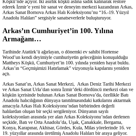
Köşkü’nde açıyor. İki asırlık köşkü aslına sadık kalınarak restore
ederek İzmir’e yeni bir sanat ve deneyim merkezi kazandıran Arkas,
Arkas Sanat Bornova Arkas Halı Koleksiyonu’nu “16.-19. Yüzyıl
Anadolu Halıları” sergisiyle sanatseverlerle buluşturuyor.
Arkas’ın Cumhuriyet’in 100. Yılına
Armağanı…
Tarihinde Atatürk’ü ağırlayan, o dönemki ev sahibi Hortense
Wood’un kendi deyimiyle cumhuriyetin geleceğinin konuşulduğu
Mattheys Köşkü, Cumhuriyet’in 100. yılında yeniden hayat buldu.
Arkas’ın “Geçmişimizi Hatırlamak” vizyonuyla kapılarını yeniden
açtı.
Arkas Sanat’ın, Arkas Sanat Merkezi, Arkas Deniz Tarihi Merkezi
ve Arkas Sanat Urla’dan sonra İzmir’deki dördüncü merkezi olan ve
köşkün içerisinde bulunan Arkas Sanat Bornova’da, özellikle Batı
Anadolu halıcılığının dünyaya tanıtılmasındaki katkılarını aktarmak
amacıyla Arkas Halı Koleksiyonu’ndan birbirinden değerli
halılardan oluşan bir seçki sergileniyor. Dünyanın sayılı
koleksiyonları arasında yer alan Arkas Koleksiyonu’ndan derlenen
seçkide, Batı ve Orta Anadolu’da, Uşak, Çanakkale, Bergama,
Konya, Karapınar, Akhisar, Gördes, Kula, Milas yörelerinde 16. ve
19. yüzyıllar arasında üretilmiş Anadolu Halıları bir araya geliyor.