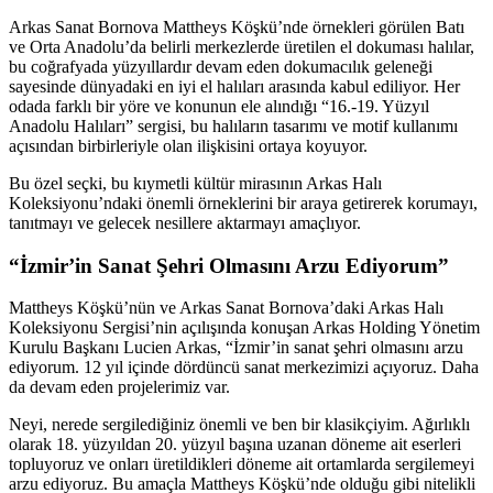
Arkas Sanat Bornova Mattheys Köşkü’nde örnekleri görülen Batı
ve Orta Anadolu’da belirli merkezlerde üretilen el dokuması halılar,
bu coğrafyada yüzyıllardır devam eden dokumacılık geleneği
sayesinde dünyadaki en iyi el halıları arasında kabul ediliyor. Her
odada farklı bir yöre ve konunun ele alındığı “16.-19. Yüzyıl
Anadolu Halıları” sergisi, bu halıların tasarımı ve motif kullanımı
açısından birbirleriyle olan ilişkisini ortaya koyuyor.
Bu özel seçki, bu kıymetli kültür mirasının Arkas Halı
Koleksiyonu’ndaki önemli örneklerini bir araya getirerek korumayı,
tanıtmayı ve gelecek nesillere aktarmayı amaçlıyor.
“İzmir’in Sanat Şehri Olmasını Arzu Ediyorum”
Mattheys Köşkü’nün ve Arkas Sanat Bornova’daki Arkas Halı
Koleksiyonu Sergisi’nin açılışında konuşan Arkas Holding Yönetim
Kurulu Başkanı Lucien Arkas, “İzmir’in sanat şehri olmasını arzu
ediyorum. 12 yıl içinde dördüncü sanat merkezimizi açıyoruz. Daha
da devam eden projelerimiz var.
Neyi, nerede sergilediğiniz önemli ve ben bir klasikçiyim. Ağırlıklı
olarak 18. yüzyıldan 20. yüzyıl başına uzanan döneme ait eserleri
topluyoruz ve onları üretildikleri döneme ait ortamlarda sergilemeyi
arzu ediyoruz. Bu amaçla Mattheys Köşkü’nde olduğu gibi nitelikli