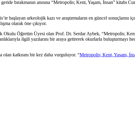
lı geride bırakmanın anısına “Metropolis; Kent, Yaşam, İnsan” kitabı Cu
te başlayan arkeolojik kazı ve araştırmaların en güncel sonuçlarını içer
alışma olarak öne çıkıyor.
Okulu Öğretim Üyesi olan Prof. Dr. Serdar Aybek, “Metropolis; Kent, 
nlıklarıyla ilgili yazılarını bir araya getirerek okurlarla buluşturmay
 olan katkısını bir kez daha vurguluyor. “
Metropolis; Kent, Yaşam, İn