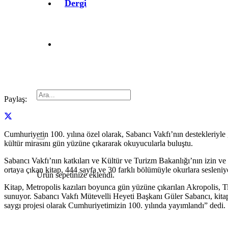
Dergi
Paylaş:
Cumhuriyetin 100. yılına özel olarak, Sabancı Vakfı’nın destekleriyle
kültür mirasını gün yüzüne çıkararak okuyucularla buluştu.
Sabancı Vakfı’nın katkıları ve Kültür ve Turizm Bakanlığı’nın izin ve 
ortaya çıkan kitap, 444 sayfa ve 30 farklı bölümüyle okurlara sesleniy
Ürün
sepetinize eklendi.
Kitap, Metropolis kazıları boyunca gün yüzüne çıkarılan Akropolis, Ti
sunuyor. Sabancı Vakfı Mütevelli Heyeti Başkanı Güler Sabancı, kitapl
saygı projesi olarak Cumhuriyetimizin 100. yılında yayımlandı” dedi.