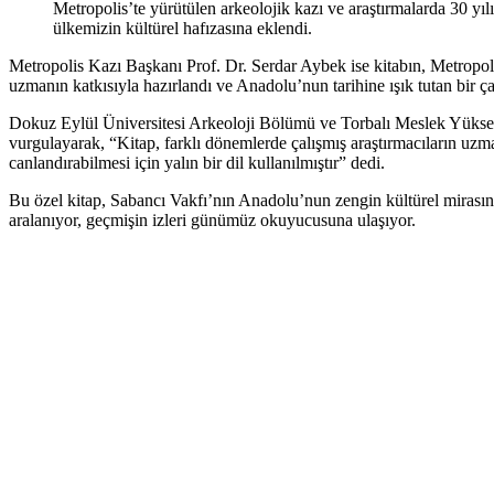
Metropolis’te yürütülen arkeolojik kazı ve araştırmalarda 30 yı
ülkemizin kültürel hafızasına eklendi.
Metropolis Kazı Başkanı Prof. Dr. Serdar Aybek ise kitabın, Metropolis’
uzmanın katkısıyla hazırlandı ve Anadolu’nun tarihine ışık tutan bir ç
Dokuz Eylül Üniversitesi Arkeoloji Bölümü ve Torbalı Meslek Yüksek 
vurgulayarak, “Kitap, farklı dönemlerde çalışmış araştırmacıların uzma
canlandırabilmesi için yalın bir dil kullanılmıştır” dedi.
Bu özel kitap, Sabancı Vakfı’nın Anadolu’nun zengin kültürel mirasına
aralanıyor, geçmişin izleri günümüz okuyucusuna ulaşıyor.