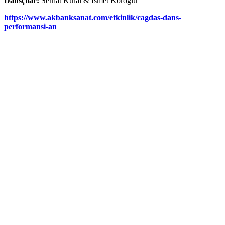
Dansçılar:
Serhat Kural & İsmet Köroğlu
https://www.akbanksanat.com/
etkinlik/cagdas-dans-
performansi-an