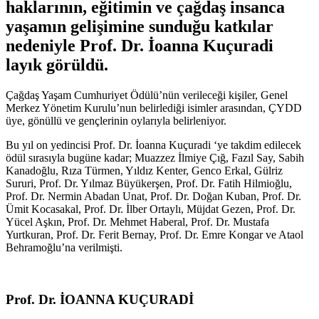
haklarının, eğitimin ve çağdaş insanca
yaşamın gelişimine sunduğu katkılar
nedeniyle Prof. Dr. İoanna Kuçuradi
layık görüldü.
Çağdaş Yaşam Cumhuriyet Ödülü’nün verileceği kişiler, Genel
Merkez Yönetim Kurulu’nun belirlediği isimler arasından, ÇYDD
üye, gönüllü ve gençlerinin oylarıyla belirleniyor.
Bu yıl on yedincisi Prof. Dr. İoanna Kuçuradi ‘ye takdim edilecek
ödül sırasıyla bugüne kadar; Muazzez İlmiye Çığ, Fazıl Say, Sabih
Kanadoğlu, Rıza Türmen, Yıldız Kenter, Genco Erkal, Gülriz
Sururi, Prof. Dr. Yılmaz Büyükerşen, Prof. Dr. Fatih Hilmioğlu,
Prof. Dr. Nermin Abadan Unat, Prof. Dr. Doğan Kuban, Prof. Dr.
Ümit Kocasakal, Prof. Dr. İlber Ortaylı, Müjdat Gezen, Prof. Dr.
Yücel Aşkın, Prof. Dr. Mehmet Haberal, Prof. Dr. Mustafa
Yurtkuran, Prof. Dr. Ferit Bernay, Prof. Dr. Emre Kongar ve Ataol
Behramoğlu’na verilmişti.
Prof. Dr. İOANNA KUÇURADİ