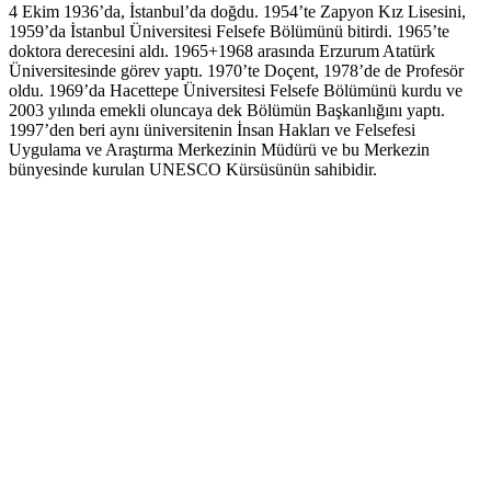
4 Ekim 1936’da, İstanbul’da doğdu. 1954’te Zapyon Kız Lisesini,
1959’da İstanbul Üniversitesi Felsefe Bölümünü bitirdi. 1965’te
doktora derecesini aldı. 1965+1968 arasında Erzurum Atatürk
Üniversitesinde görev yaptı. 1970’te Doçent, 1978’de de Profesör
oldu. 1969’da Hacettepe Üniversitesi Felsefe Bölümünü kurdu ve
2003 yılında emekli oluncaya dek Bölümün Başkanlığını yaptı.
1997’den beri aynı üniversitenin İnsan Hakları ve Felsefesi
Uygulama ve Araştırma Merkezinin Müdürü ve bu Merkezin
bünyesinde kurulan UNESCO Kürsüsünün sahibidir.