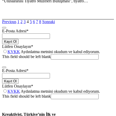
“Uluslararası Tiyatro Müzeleri Buluşması”, tiyatro…
Previous
1
2
3
4
5
6
7
8
Sonraki
E-Posta Adresi
*
Kayıt Ol
Lütfen Onaylayın
*
KVKK
Aydınlatma metnini okudum ve kabul ediyorum.
This field should be left blank
E-Posta Adresi
*
Kayıt Ol
Lütfen Onaylayın
*
KVKK
Aydınlatma metnini okudum ve kabul ediyorum.
This field should be left blank
Kreaktivist, Türkiye’nin İlk ve