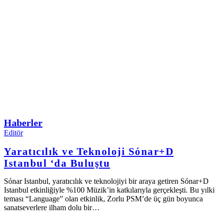
Haberler
Editör
Yaratıcılık ve Teknoloji Sónar+D
Istanbul ‘da Buluştu
Sónar Istanbul, yaratıcılık ve teknolojiyi bir araya getiren Sónar+D
Istanbul etkinliğiyle %100 Müzik’in katkılarıyla gerçekleşti. Bu yılki
teması “Language” olan etkinlik, Zorlu PSM’de üç gün boyunca
sanatseverlere ilham dolu bir…